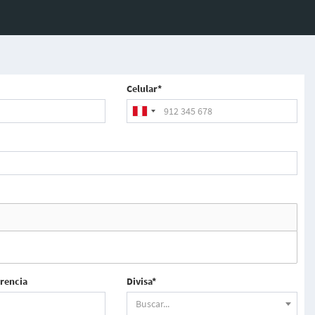
Celular*
erencia
Divisa*
Buscar...