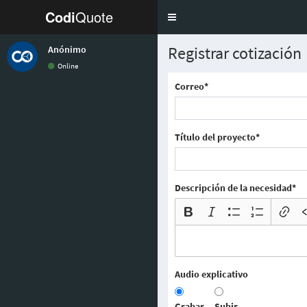
Codi
Quote
Toggle
navigation
Registrar cotización
Anónimo
Online
Correo*
Título del proyecto*
Descripción de la necesidad*
Audio explicativo
Grabar
Subir